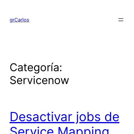
Saltar
al
grCarlos
contenido
Categoría:
Servicenow
Desactivar jobs de
Service Mapping